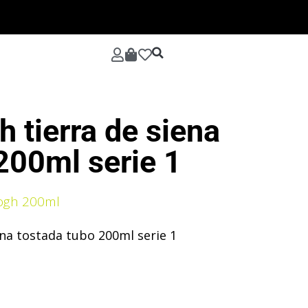
ACRÍLICOS AMSTERDAM 120ML
ACRÍLICOS ARTCREATION 750ML
ACUARELAS REMBRANDT TUBO 20ML
ACUARELAS VAN GOGH TUBO
SET ECOLINE ACUARELA LIQUIDA
PINTURA OLEO VAN GOGH 200ML
PINTURA OLEO VAN GOGH 40ML
 tierra de siena
200ml serie 1
Gogh 200ml
na tostada tubo 200ml serie 1