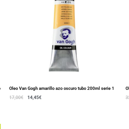
e
Oleo Van Gogh amarillo azo oscuro tubo 200ml serie 1
O
17,00
€
14,45
€
3