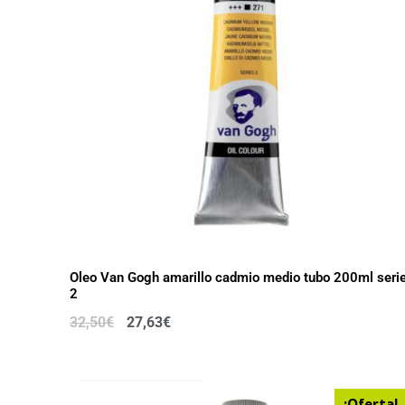
Oleo Van Gogh amarillo cadmio medio tubo 200ml seri
2
32,50
€
27,63
€
AÑADIR AL CARRITO
¡Oferta!