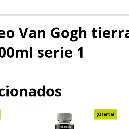
eo Van Gogh tierr
00ml serie 1
acionados
AÑADIR AL CARRITO
¡Oferta!