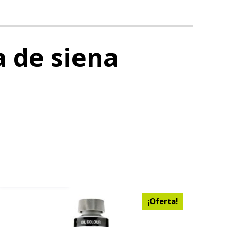
a de siena
AÑADIR AL CARRITO
¡Oferta!